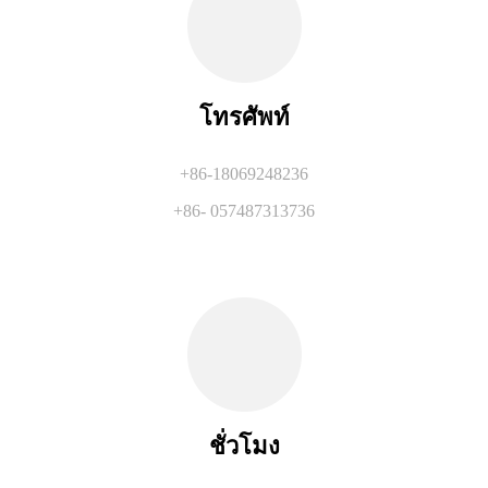
โทรศัพท์
+86-18069248236
+86- 057487313736
ชั่วโมง