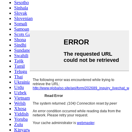
Sesotho
Sinhala
Slovak
Slovenian
Somali
Samoan
Scots Gaelic
Shona
Sindhi
Sundanese
Swahili
Tajik
Tamil
Telugu
Thai
Ukrainian
Urdu
Uzbek
Vietnamese
Welsh
Xhosa
Yiddish
Yoruba
Zulu
Kinyarwanda