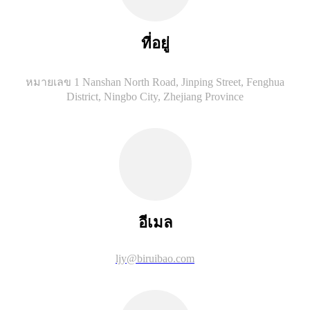
ที่อยู่
หมายเลข 1 Nanshan North Road, Jinping Street, Fenghua
District, Ningbo City, Zhejiang Province
อีเมล
ljy@biruibao.com