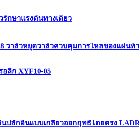
์วรักษาแรงดันทางเดียว
C-08 วาล์วหยุดวาล์วควบคุมการไหลของแผ่นท
รอลิก XYF10-05
ดันปลั๊กอินแบบเกลียวออกฤทธิ์โดยตรง LA