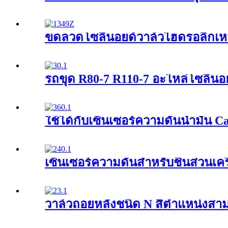
ขดลวดโซลินอยด์วาล์วไฮดรอลิกเห
รถขุด R80-7 R110-7 อะไหล่โซลินอ
ใช้ได้กับเซ็นเซอร์ความดันน้ำมัน 
เซ็นเซอร์ความดันสำหรับชิ้นส่วนเค
วาล์วถอยหลังชนิด N สี่ตำแหน่งส