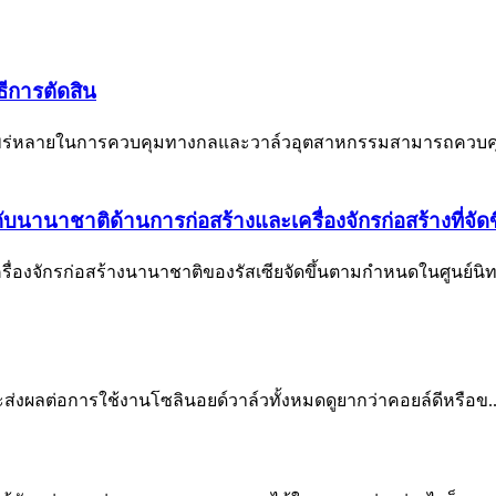
ีการตัดสิน
นอย่างแพร่หลายในการควบคุมทางกลและวาล์วอุตสาหกรรมสามารถค
านาชาติด้านการก่อสร้างและเครื่องจักรก่อสร้างที่จัดข
รื่องจักรก่อสร้างนานาชาติของรัสเซียจัดขึ้นตามกำหนดในศูนย์นิ
ะส่งผลต่อการใช้งานโซลินอยด์วาล์วทั้งหมดดูยากว่าคอยล์ดีหรือข..