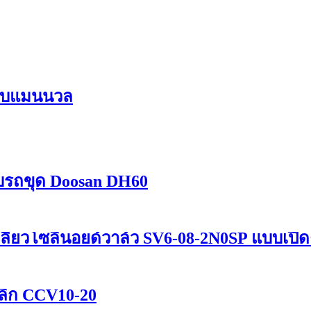
แบบแมนนวล
บรถขุด Doosan DH60
กลียวโซลินอยด์วาล์ว SV6-08-2N0SP แบบเปิ
อลิก CCV10-20