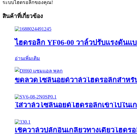
ระบบไฮดรอลิกของคุณ!
สินค้าที่เกี่ยวข้อง
ไฮดรอลิก YF06-00 วาล์วปรับแรงดัน
อ่านเพิ่มเติม
ขดลวดโซลินอยด์วาล์วไฮดรอลิกสำหรั
ใส่วาล์วโซลินอยด์ไฮดรอลิกเข้าไปในเ
เช็ควาล์วปลั๊กอินเกลียวทางเดียวไฮดร